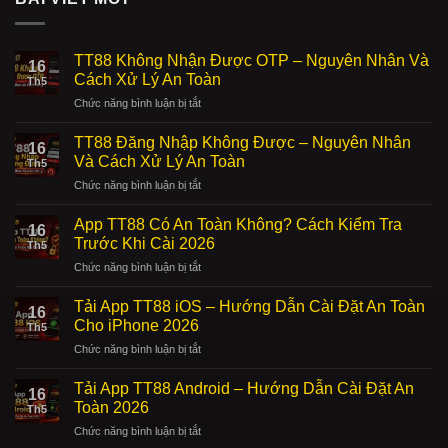
TT88 Không Nhận Được OTP – Nguyên Nhân Và
16
Cách Xử Lý An Toàn
Th5
Chức năng bình luận bị tắt
ở
TT88
Không
TT88 Đăng Nhập Không Được – Nguyên Nhân
16
Nhận
Và Cách Xử Lý An Toàn
Th5
Được
Chức năng bình luận bị tắt
ở
OTP
TT88
–
Đăng
App TT88 Có An Toàn Không? Cách Kiểm Tra
Nguyên
16
Nhập
Nhân
Trước Khi Cài 2026
Th5
Không
Và
Chức năng bình luận bị tắt
ở
Được
Cách
App
–
Xử
TT88
Tải App TT88 iOS – Hướng Dẫn Cài Đặt An Toàn
Nguyên
Lý
16
Có
Nhân
Cho iPhone 2026
An
Th5
An
Và
Toàn
Chức năng bình luận bị tắt
ở
Toàn
Cách
Tải
Không?
Xử
App
Tải App TT88 Android – Hướng Dẫn Cài Đặt An
Cách
Lý
16
TT88
Kiểm
Toàn 2026
An
Th5
iOS
Tra
Toàn
Chức năng bình luận bị tắt
ở
–
Trước
Tải