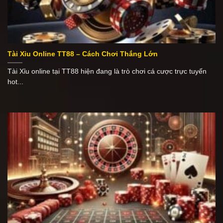
Tài Xỉu Online TT88 – Cách Chơi Thắng Lớn
Tài Xỉu online tại TT88 hiện đang là trò chơi cá cược trực tuyến
hot...