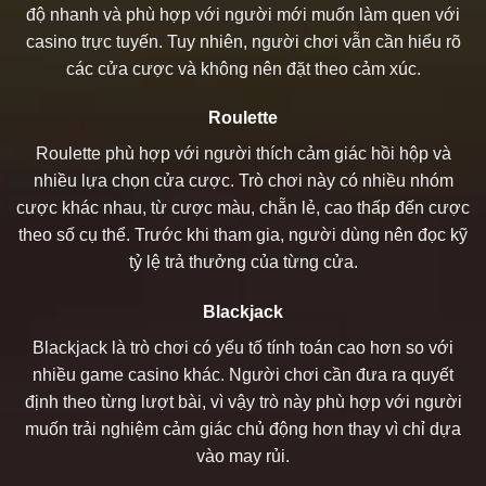
độ nhanh và phù hợp với người mới muốn làm quen với
casino trực tuyến. Tuy nhiên, người chơi vẫn cần hiểu rõ
các cửa cược và không nên đặt theo cảm xúc.
Roulette
Roulette phù hợp với người thích cảm giác hồi hộp và
nhiều lựa chọn cửa cược. Trò chơi này có nhiều nhóm
cược khác nhau, từ cược màu, chẵn lẻ, cao thấp đến cược
theo số cụ thể. Trước khi tham gia, người dùng nên đọc kỹ
tỷ lệ trả thưởng của từng cửa.
Blackjack
Blackjack là trò chơi có yếu tố tính toán cao hơn so với
nhiều game casino khác. Người chơi cần đưa ra quyết
định theo từng lượt bài, vì vậy trò này phù hợp với người
muốn trải nghiệm cảm giác chủ động hơn thay vì chỉ dựa
vào may rủi.