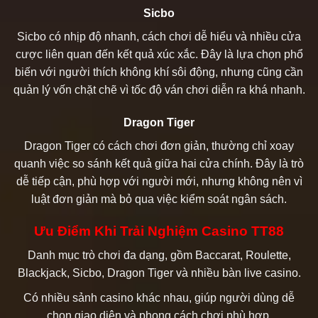
Sicbo
Sicbo có nhịp độ nhanh, cách chơi dễ hiểu và nhiều cửa
cược liên quan đến kết quả xúc xắc. Đây là lựa chọn phổ
biến với người thích không khí sôi động, nhưng cũng cần
quản lý vốn chặt chẽ vì tốc độ ván chơi diễn ra khá nhanh.
Dragon Tiger
Dragon Tiger có cách chơi đơn giản, thường chỉ xoay
quanh việc so sánh kết quả giữa hai cửa chính. Đây là trò
dễ tiếp cận, phù hợp với người mới, nhưng không nên vì
luật đơn giản mà bỏ qua việc kiểm soát ngân sách.
Ưu Điểm Khi Trải Nghiệm Casino TT88
Danh mục trò chơi đa dạng, gồm Baccarat, Roulette,
Blackjack, Sicbo, Dragon Tiger và nhiều bàn live casino.
Có nhiều sảnh casino khác nhau, giúp người dùng dễ
chọn giao diện và phong cách chơi phù hợp.