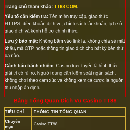
Trang chủ tham khảo:
TT88 COM
.
Yếu tố cần kiểm tra:
Tên miền truy cập, giao thức
HTTPS, điều khoản dịch vụ, chính sách tài khoản, lịch sử
giao dịch và kênh hỗ trợ chính thức.
Lưu ý bảo mật:
Không bấm vào link lạ, không chia sẻ mật
khẩu, mã OTP hoặc thông tin giao dịch cho bất kỳ bên thứ
ba nào.
Cảnh báo trách nhiệm:
Casino trực tuyến là hình thức
giải trí có rủi ro. Người dùng cần kiểm soát ngân sách,
không chơi theo cảm xúc và không xem cá cược là nguồn
thu nhập ổn định.
Bảng Tổng Quan Dịch Vụ Casino TT88
TIÊU CHÍ
THÔNG TIN TỔNG QUAN
Chuyên
Casino TT88
mục