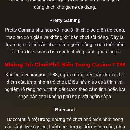
dùng thích kho game đa dạng.
Pretty Gaming
Pretty Gaming phù hợp với người thích giao diện trẻ trung,
thao tác đơn giản và không khí bàn chơi sôi động. Đây là
lựa chọn có thể cân nhắc nếu người dùng muốn thử thêm
các bàn live casino bên cạnh những sảnh quen thuộc.
Những Trò Chơi Phổ Biến Trong Casino TT88
Khi tìm hiểu
casino TT88
, người dùng nên nắm trước đặc
điểm của từng nhóm trò chơi. Điều này giúp quá trình trải
nghiệm rõ ràng hơn, tránh đặt cược theo cảm tính hoặc lựa
chọn bàn chơi không phù hợp với ngân sách.
Baccarat
Baccarat là một trong những trò chơi phổ biến nhất trong
các sảnh live casino. Luật chơi tương đối dễ tiếp cận, nhịp