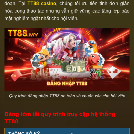
đoạn. Tại
TT88 casino
, chúng tôi ưu tiên tính đơn giản
hóa trong thao tác nhưng vẫn giữ vững các tầng lớp bảo
mật nghiêm ngặt nhất cho hội viên.
Quy trình đăng nhập TT88 an toàn và chuẩn xác cho hội viên
Bảng tóm tắt quy trình truy cập hệ thống
TT88
THÔNG SỐ KỸ