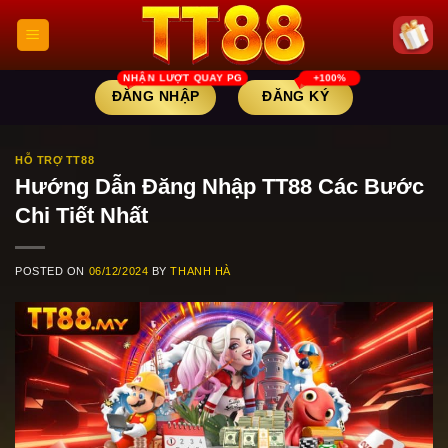
Skip
to
content
ĐĂNG NHẬP
ĐĂNG KÝ
HỖ TRỢ TT88
Hướng Dẫn Đăng Nhập TT88 Các Bước
Chi Tiết Nhất
POSTED ON
06/12/2024
BY
THANH HÀ