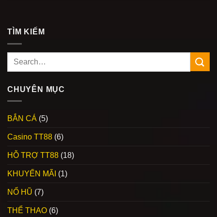
TÌM KIẾM
CHUYÊN MỤC
BẮN CÁ
(5)
Casino TT88
(6)
HỖ TRỢ TT88
(18)
KHUYẾN MÃI
(1)
NỔ HŨ
(7)
THỂ THAO
(6)