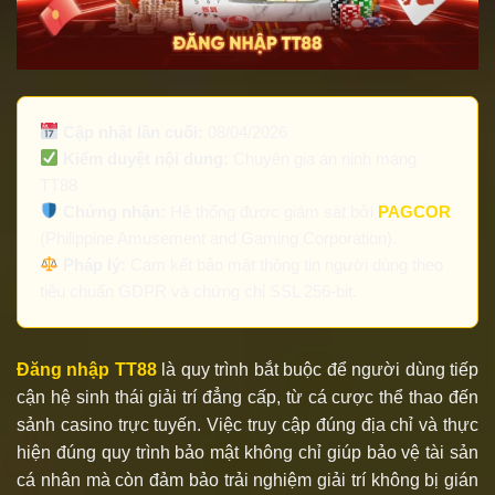
Cập nhật lần cuối:
08/04/2026
Kiểm duyệt nội dung:
Chuyên gia an ninh mạng
TT88
Chứng nhận:
Hệ thống được giám sát bởi
PAGCOR
(Philippine Amusement and Gaming Corporation).
Pháp lý:
Cam kết bảo mật thông tin người dùng theo
tiêu chuẩn GDPR và chứng chỉ SSL 256-bit.
Đăng nhập TT88
là quy trình bắt buộc để người dùng tiếp
cận hệ sinh thái giải trí đẳng cấp, từ cá cược thể thao đến
sảnh casino trực tuyến. Việc truy cập đúng địa chỉ và thực
hiện đúng quy trình bảo mật không chỉ giúp bảo vệ tài sản
cá nhân mà còn đảm bảo trải nghiệm giải trí không bị gián