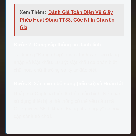
Xem Thêm:
Đánh Giá Toàn Diện Về Giấy
Phép Hoạt Động TT88: Góc Nhìn Chuyên
Gia
Bước 2: Cung cấp thông tin danh tính
Tại khung “Đăng nhập”, điền chính xác Tên đăng
nhập và Mật khẩu. Lưu ý: Mật khẩu có phân biệt
chữ hoa, chữ thường và ký tự đặc biệt.
Bước 3: Xác minh bổ sung (nếu có) và Hoàn tất
Nhập mã Captcha hiển thị trên màn hình. Nếu bạn
sử dụng thiết bị lạ, hệ thống có thể yêu cầu mã
OTP gửi về SĐT. Nhấn “Đăng nhập ngay” để truy
cập sảnh trò chơi.