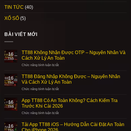
TIN TỨC
(40)
XỔ SỐ
(5)
BÀI VIẾT MỚI
TT88 Không Nhận Được OTP – Nguyên Nhân Và
16
Cách Xử Lý An Toàn
Th5
Chức năng bình luận bị tắt
ở
TT88
Không
TT88 Đăng Nhập Không Được – Nguyên Nhân
16
Nhận
Và Cách Xử Lý An Toàn
Th5
Được
Chức năng bình luận bị tắt
ở
OTP
TT88
–
Đăng
App TT88 Có An Toàn Không? Cách Kiểm Tra
Nguyên
16
Nhập
Nhân
Trước Khi Cài 2026
Th5
Không
Và
Chức năng bình luận bị tắt
ở
Được
Cách
App
–
Xử
TT88
Tải App TT88 iOS – Hướng Dẫn Cài Đặt An Toàn
Nguyên
Lý
16
Có
Nhân
Cho iPhone 2026
An
Th5