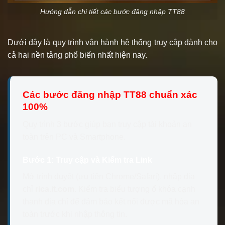
Hướng dẫn chi tiết các bước đăng nhập TT88
Dưới đây là quy trình vận hành hệ thống truy cập dành cho
cả hai nền tảng phổ biến nhất hiện nay.
Các bước đăng nhập TT88 chuẩn xác
100%
Quy trình 3 bước giúp bạn truy cập tài khoản an
toàn trên PC và Smartphone.
Bước 1: Truy cập và Kiểm tra Link
Mở trình duyệt (ưu tiên Chrome/Safari), nhập địa
chỉ
rica.it.com
. Kiểm tra biểu tượng ổ khóa cạnh
thanh địa chỉ để đảm bảo kết nối được mã hóa an
toàn trước khi nhập thông tin.