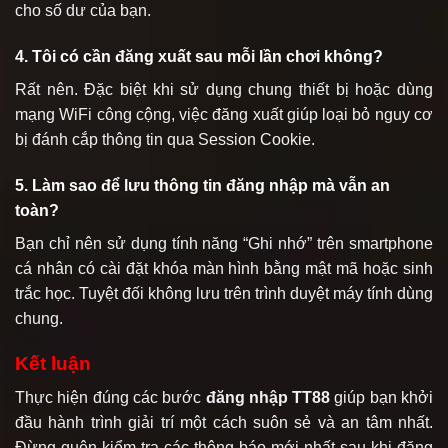
cho số dư của bạn.
4. Tôi có cần đăng xuất sau mỗi lần chơi không?
Rất nên. Đặc biệt khi sử dụng chung thiết bị hoặc dùng
mạng WiFi công cộng, việc đăng xuất giúp loại bỏ nguy cơ
bị đánh cắp thông tin qua Session Cookie.
5. Làm sao để lưu thông tin đăng nhập mà vẫn an
toàn?
Bạn chỉ nên sử dụng tính năng “Ghi nhớ” trên smartphone
cá nhân có cài đặt khóa màn hình bằng mật mã hoặc sinh
trắc học. Tuyệt đối không lưu trên trình duyệt máy tính dùng
chung.
Kết luận
Thực hiện đúng các bước
đăng nhập TT88
giúp bạn khởi
đầu hành trình giải trí một cách suôn sẻ và an tâm nhất.
Đừng quên kiểm tra các thông báo mới nhất sau khi đăng