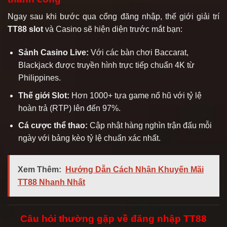
Ngay sau khi bước qua cổng đăng nhập, thế giới giải trí
TT88 slot
và Casino sẽ hiện diện trước mắt bạn:
Sảnh Casino Live:
Với các bàn chơi Baccarat,
Blackjack được truyền hình trực tiếp chuẩn 4K từ
Philippines.
Thế giới Slot:
Hơn 1000+ tựa game nổ hũ với tỷ lệ
hoàn trả (RTP) lên đến 97%.
Cá cược thể thao:
Cập nhật hàng nghìn trận đấu mỗi
ngày với bảng kèo tỷ lệ chuẩn xác nhất.
Xem Thêm:
Hướng Dẫn Cách Nhận Khuyến Mãi
TT88 Nhanh Nhất
Câu hỏi thường gặp về đăng nhập TT88