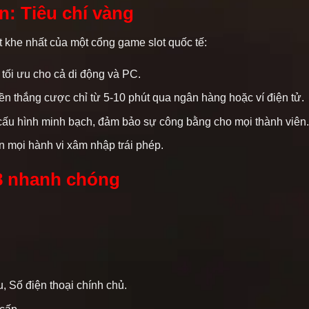
: Tiêu chí vàng
t khe nhất của một cổng game slot quốc tế:
 tối ưu cho cả di động và PC.
tiền thắng cược chỉ từ 5-10 phút qua ngân hàng hoặc ví điện tử.
 cấu hình minh bạch, đảm bảo sự công bằng cho mọi thành viên.
 mọi hành vi xâm nhập trái phép.
8 nhanh chóng
, Số điện thoại chính chủ.