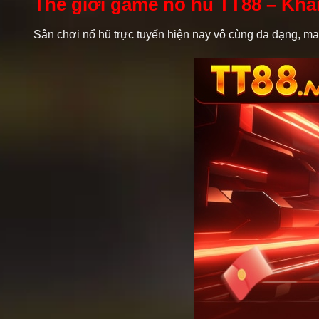
Thế giới game nổ hũ TT88 – Khám
Sân chơi nổ hũ trực tuyến hiện nay vô cùng đa dạng, ma