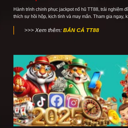
Hành trình chinh phục jackpot nổ hũ TT88, trải nghiệm 
thích sự hồi hộp, kịch tính và may mắn. Tham gia ngay,
>>> Xem thêm:
BẮN CÁ TT88