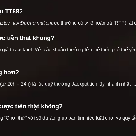
ại TT88?
Aztec
hay
Đường mạt chược
thường có tỷ lệ hoàn trả (RTP) rất 
ợc tiền thật không?
iá trị Jackpot. Với các khoản thưởng lớn, hệ thống có thể yêu
ng hơn?
ừ 20h – 24h) là lúc quỹ thưởng Jackpot tích lũy nhanh nhất, t
 cược tiền thật không?
ng “Chơi thử” với số dư ảo, giúp bạn tìm hiểu luật chơi và quy tắ