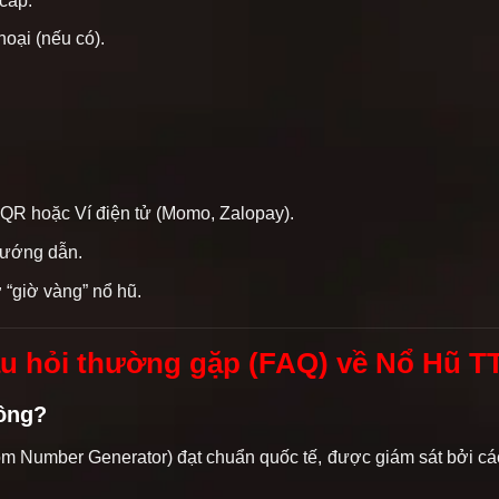
 cấp.
oại (nếu có).
R hoặc Ví điện tử (Momo, Zalopay).
hướng dẫn.
 “giờ vàng” nổ hũ.
u hỏi thường gặp (FAQ) về Nổ Hũ T
hông?
 Number Generator) đạt chuẩn quốc tế, được giám sát bởi các