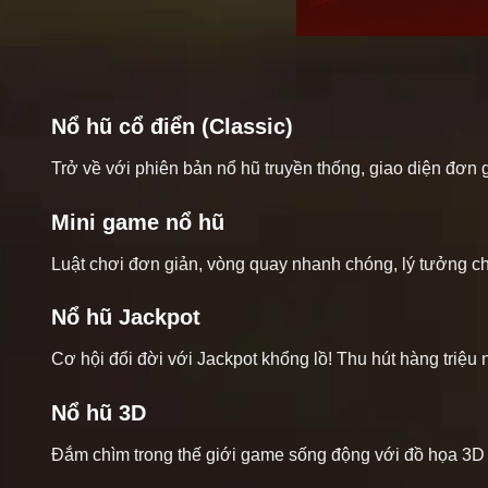
Nổ hũ cổ điển (Classic)
Trở về với phiên bản nổ hũ truyền thống, giao diện đơn 
Mini game nổ hũ
Luật chơi đơn giản, vòng quay nhanh chóng, lý tưởng ch
Nổ hũ Jackpot
Cơ hội đổi đời với Jackpot khổng lồ! Thu hút hàng triệu
Nổ hũ 3D
Đắm chìm trong thế giới game sống động với đồ họa 3D c