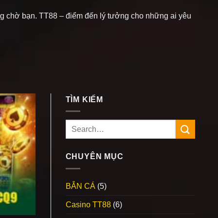
ang chờ bạn. TT88 – điểm đến lý tưởng cho những ai yêu
TÌM KIẾM
CHUYÊN MỤC
BẮN CÁ
(5)
Casino TT88
(6)