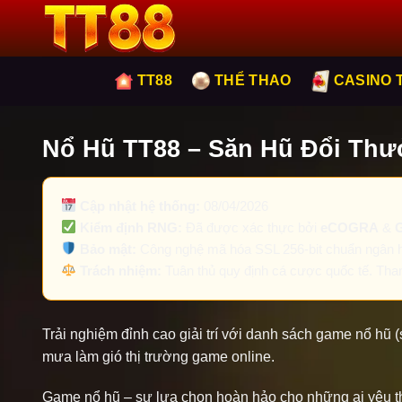
Skip
to
content
TT88
THỂ THAO
CASINO 
Nổ Hũ TT88 – Săn Hũ Đổi Th
Cập nhật hệ thống:
08/04/2026
Kiểm định RNG:
Đã được xác thực bởi
eCOGRA
&
Bảo mật:
Công nghệ mã hóa SSL 256-bit chuẩn ngân h
Trách nhiệm:
Tuân thủ quy định cá cược quốc tế. Tha
Trải nghiệm đỉnh cao giải trí với danh sách game nổ hũ (
mưa làm gió thị trường game online.
Game nổ hũ – sự lựa chọn hoàn hảo cho những ai yêu th